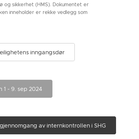
ljø og sikkerhet (HMS). Dokumentet er
boken inneholder er rekke vedlegg som
eilighetens inngangsdør
 1 - 9. sep 2024
ge gjennomgang av internkontrollen i SHG